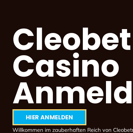
Cleobet
Casino
Anmel
HIER ANMELDEN
Willkommen im zauberhaften Reich von Cleobetr