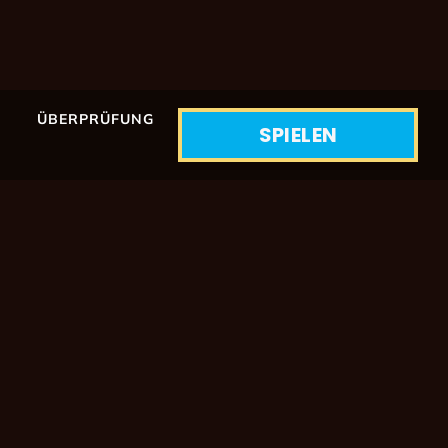
ÜBERPRÜFUNG
SPIELEN