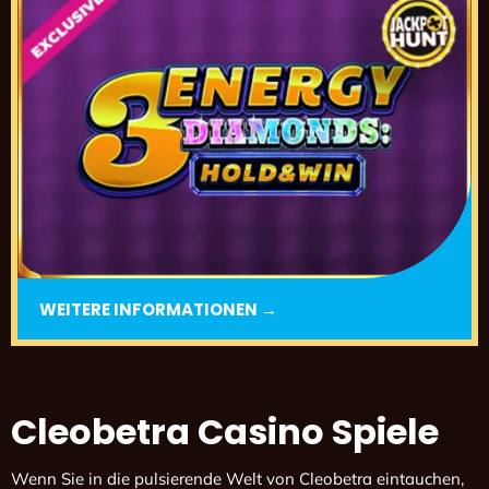
WEITERE INFORMATIONEN →
Cleobetra Casino Spiele
Wenn Sie in die pulsierende Welt von Cleobetra eintauchen,