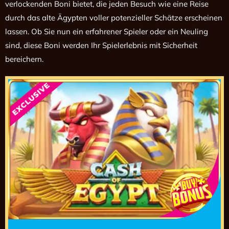
verlockenden Boni bietet, die jeden Besuch wie eine Reise
durch das alte Ägypten voller potenzieller Schätze erscheinen
lassen. Ob Sie nun ein erfahrener Spieler oder ein Neuling
sind, diese Boni werden Ihr Spielerlebnis mit Sicherheit
bereichern.