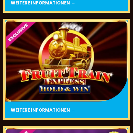
WEITERE INFORMATIONEN →
WEITERE INFORMATIONEN →