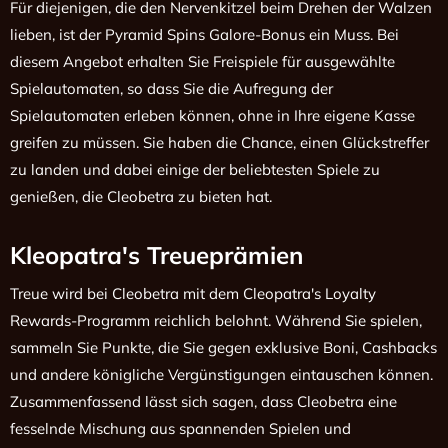
Für diejenigen, die den Nervenkitzel beim Drehen der Walzen
lieben, ist der Pyramid Spins Galore-Bonus ein Muss. Bei
diesem Angebot erhalten Sie Freispiele für ausgewählte
Spielautomaten, so dass Sie die Aufregung der
Spielautomaten erleben können, ohne in Ihre eigene Kasse
greifen zu müssen. Sie haben die Chance, einen Glückstreffer
zu landen und dabei einige der beliebtesten Spiele zu
genießen, die Cleobetra zu bieten hat.
Kleopatra's Treueprämien
Treue wird bei Cleobetra mit dem Cleopatra's Loyalty
Rewards-Programm reichlich belohnt. Während Sie spielen,
sammeln Sie Punkte, die Sie gegen exklusive Boni, Cashbacks
und andere königliche Vergünstigungen eintauschen können.
Zusammenfassend lässt sich sagen, dass Cleobetra eine
fesselnde Mischung aus spannenden Spielen und