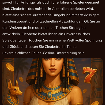
sowohl für Anfänger als auch für erfahrene Spieler geeignet
sind. Cleobetra, das nahtlos in Australien betrieben wird,
bietet eine sichere, aufregende Umgebung mit erstklassigem
Kundensupport und blitzschnellen Auszahlungen. Ob Sie an
den Walzen drehen oder an den Tischen Strategien
entwickeln, Cleobetra bietet Ihnen ein unvergessliches
Spielabenteuer. Tauchen Sie ein in eine Welt voller Spannung
und Glück, und lassen Sie Cleobetra Ihr Tor zu
unvergleichlicher Online-Casino-Unterhaltung sein.