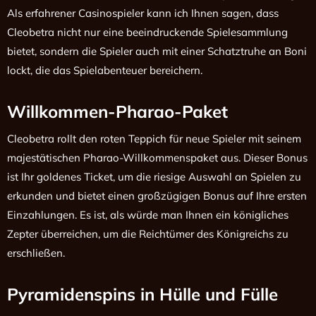
Als erfahrener Casinospieler kann ich Ihnen sagen, dass
Cleobetra nicht nur eine beeindruckende Spielesammlung
bietet, sondern die Spieler auch mit einer Schatztruhe an Boni
lockt, die das Spielabenteuer bereichern.
Willkommen-Pharao-Paket
Cleobetra rollt den roten Teppich für neue Spieler mit seinem
majestätischen Pharao-Willkommenspaket aus. Dieser Bonus
ist Ihr goldenes Ticket, um die riesige Auswahl an Spielen zu
erkunden und bietet einen großzügigen Bonus auf Ihre ersten
Einzahlungen. Es ist, als würde man Ihnen ein königliches
Zepter überreichen, um die Reichtümer des Königreichs zu
erschließen.
Pyramidenspins in Hülle und Fülle