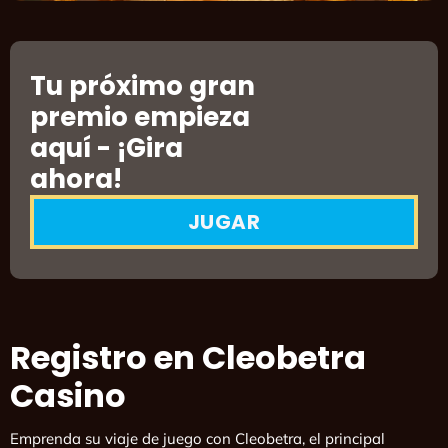
Tu próximo gran
premio empieza
aquí - ¡Gira
ahora!
JUGAR
Registro en Cleobetra
Casino
Emprenda su viaje de juego con Cleobetra, el principal