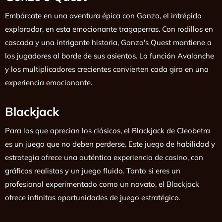
Embárcate en una aventura épica con Gonzo, el intrépido
explorador, en esta emocionante tragaperras. Con rodillos en
cascada y una intrigante historia, Gonzo's Quest mantiene a
los jugadores al borde de sus asientos. La función Avalanche
y los multiplicadores crecientes convierten cada giro en una
experiencia emocionante.
Blackjack
Para los que aprecian los clásicos, el Blackjack de Cleobetra
es un juego que no deben perderse. Este juego de habilidad y
estrategia ofrece una auténtica experiencia de casino, con
gráficos realistas y un juego fluido. Tanto si eres un
profesional experimentado como un novato, el Blackjack
ofrece infinitas oportunidades de juego estratégico.