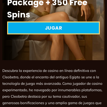
Package + 350 Free
Spins
JUGAR
Descubra la experiencia de casino en línea definitiva con
Cleobetra, donde el encanto del antiguo Egipto se une a la
tecnología de juego más avanzada. Como jugador de casino
experimentado, he navegado por innumerables plataformas,
pero Cleobetra destaca por su tema cautivador, sus
generosas bonificaciones y una amplia gama de juegos que