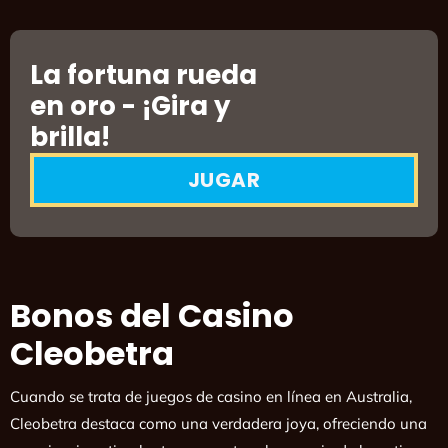
La fortuna rueda
en oro - ¡Gira y
brilla!
JUGAR
Bonos del Casino
Cleobetra
Cuando se trata de juegos de casino en línea en Australia,
Cleobetra destaca como una verdadera joya, ofreciendo una