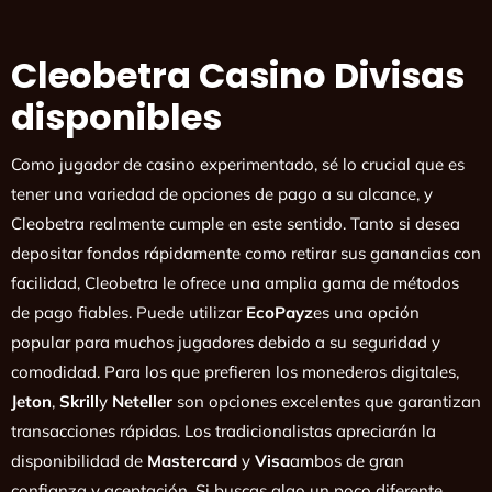
Cleobetra Casino Divisas
disponibles
Como jugador de casino experimentado, sé lo crucial que es
tener una variedad de opciones de pago a su alcance, y
Cleobetra realmente cumple en este sentido. Tanto si desea
depositar fondos rápidamente como retirar sus ganancias con
facilidad, Cleobetra le ofrece una amplia gama de métodos
de pago fiables. Puede utilizar
EcoPayz
es una opción
popular para muchos jugadores debido a su seguridad y
comodidad. Para los que prefieren los monederos digitales,
Jeton
,
Skrill
y
Neteller
son opciones excelentes que garantizan
transacciones rápidas. Los tradicionalistas apreciarán la
disponibilidad de
Mastercard
y
Visa
ambos de gran
confianza y aceptación. Si buscas algo un poco diferente,