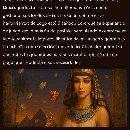
Dinero perfecto
le ofrece una alternativa única para
gestionar sus fondos de casino. Cada una de estas
herramientas de pago está diseñada para que su experiencia
de juego sea lo más fluida posible, permitiéndole centrarse en
lo que realmente importa: disfrutar de los juegos y ganar a lo
grande. Con una selección tan variada, Cleobetra garantiza
que todos los jugadores puedan encontrar un método de
pago que se adapte a sus necesidades.