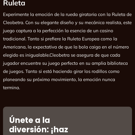
Ruleta
Experimente la emoción de la rueda giratoria con la Ruleta de
Cleobetra. Con su elegante diseño y su mecánica realista, este
juego captura a la perfección la esencia de un casino
tradicional. Tanto si prefiere la Ruleta Europea como la
Americana, la expectativa de que la bola caiga en el número
elegido es inigualable.Cleobetra se asegura de que cada
jugador encuentre su juego perfecto en su amplia biblioteca
de juegos. Tanto si está haciendo girar los rodillos como
planeando su próximo movimiento, la emoción nunca
termina.
Únete a la
diversión: ¡haz