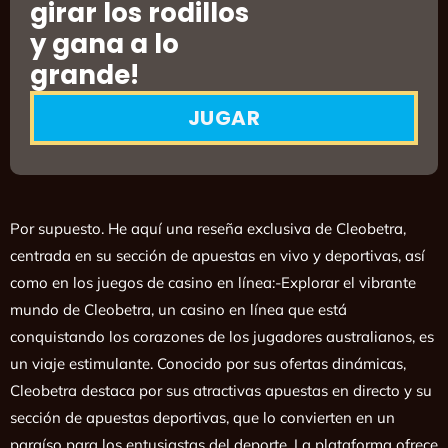
girar los rodillos
y gana a lo
grande!
JUGAR
Por supuesto. He aquí una reseña exclusiva de Cleobetra,
centrada en su sección de apuestas en vivo y deportivas, así
como en los juegos de casino en línea:-Explorar el vibrante
mundo de Cleobetra, un casino en línea que está
conquistando los corazones de los jugadores australianos, es
un viaje estimulante. Conocido por sus ofertas dinámicas,
Cleobetra destaca por sus atractivas apuestas en directo y su
sección de apuestas deportivas, que lo convierten en un
paraíso para los entusiastas del deporte. La plataforma ofrece