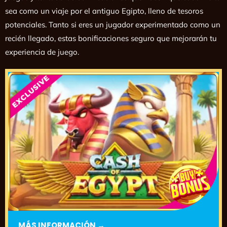
sea como un viaje por el antiguo Egipto, lleno de tesoros
potenciales. Tanto si eres un jugador experimentado como un
recién llegado, estas bonificaciones seguro que mejorarán tu
experiencia de juego.
MÁS INFORMACIÓN →