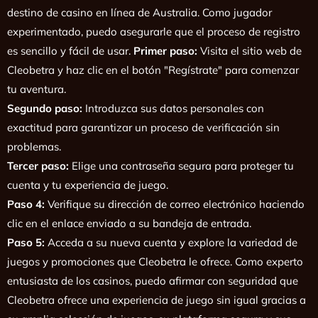
destino de casino en línea de Australia. Como jugador
experimentado, puedo asegurarle que el proceso de registro
es sencillo y fácil de usar.
Primer paso:
Visita el sitio web de
Cleobetra y haz clic en el botón "Regístrate" para comenzar
tu aventura.
Segundo paso:
Introduzca sus datos personales con
exactitud para garantizar un proceso de verificación sin
problemas.
Tercer paso:
Elige una contraseña segura para proteger tu
cuenta y tu experiencia de juego.
Paso 4:
Verifique su dirección de correo electrónico haciendo
clic en el enlace enviado a su bandeja de entrada.
Paso 5:
Acceda a su nueva cuenta y explore la variedad de
juegos y promociones que Cleobetra le ofrece. Como experto
entusiasta de los casinos, puedo afirmar con seguridad que
Cleobetra ofrece una experiencia de juego sin igual gracias a